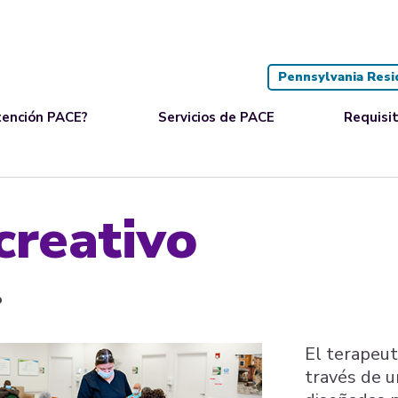
Pennsylvania Resi
tención PACE?
Servicios de PACE
Requisit
creativo
o
El terapeut
través de u