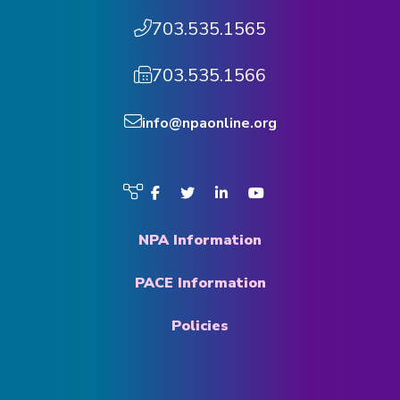
703.535.1565
703.535.1566
info@npaonline.org
Visit
Facebook
Twitter
LinkedIn
YouTube
us
on
NPA Information
PACE Information
Policies